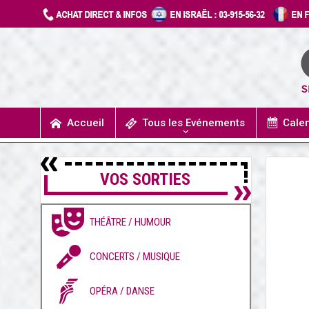
Accueil
Tous les Evénements
Cale
UN JOUR J’IRAIS A DETROIT
SPECTACLES / COMÉDIES MUSICALES
CONCERTS / MUSIQUE
THÉÂTRE / HUMOUR
VOS SORTIES
THÉÂTRE / HUMOUR
CONCERTS / MUSIQUE
OPÉRA / DANSE