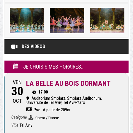
DES VIDÉOS
JE CHOISIS MES HORAIRES...
VEN
LA BELLE AU BOIS DORMANT
30
17:00
Auditorium Smolarz
, Smolarz Auditorium,
OCT
Université de Tel Aviv, Tel Aviv-Yafo
Prix
A partir de 209₪
Catégorie
Opéra / Danse
Ville
Tel Aviv