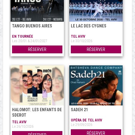
TANGO BUENOS AIRES
LE LAC DES CYGNES
EN TOURNÉE
TEL AVIV
Les 20/01 & 24/01/2027
Le 30/10/2026
RÉSERVER
RÉSERVER
HALOMOT: LES ENFANTS DE
SADEH 21
SDEROT
OPÉRA DE TEL AVIV
TEL AVIV
Le 29/09/2026
Le 26/10/2026
RÉSERVER