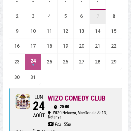
-
-
-
-
-
-
1
2
3
4
5
6
7
8
9
10
11
12
13
14
15
16
17
18
19
20
21
22
24
23
25
26
27
28
29
30
31
LUN
WIZO COMEDY CLUB
24
20:00
WIZO Netanya
, MacDonald St 13,
AOÛT
Netanya
Prix
55₪