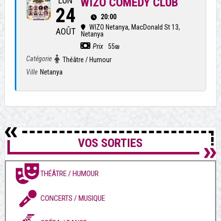
LUN
WIZO COMEDY CLUB
24
20:00
WIZO Netanya
, MacDonald St 13,
AOÛT
Netanya
Prix
55₪
Catégorie
Théâtre / Humour
Ville
Netanya
VOS SORTIES
THÉÂTRE / HUMOUR
CONCERTS / MUSIQUE