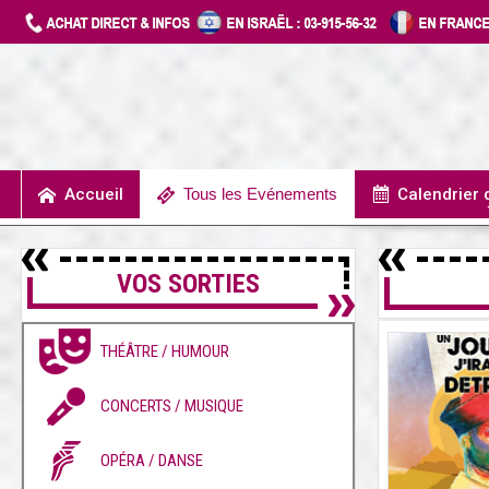
Accueil
Tous les Evénements
Calendrier
UN JOUR J’IRAIS A DETROIT
SPECTACLES / COMÉDIES MUSICALES
CONCERTS / MUSIQUE
THÉÂTRE / HUMOUR
VOS SORTIES
THÉÂTRE / HUMOUR
CONCERTS / MUSIQUE
OPÉRA / DANSE