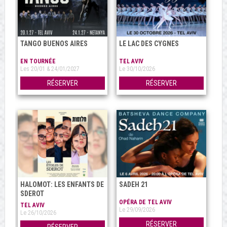
TANGO BUENOS AIRES
LE LAC DES CYGNES
EN TOURNÉE
TEL AVIV
Les 20/01 & 24/01/2027
Le 30/10/2026
RÉSERVER
RÉSERVER
HALOMOT: LES ENFANTS DE
SADEH 21
SDEROT
OPÉRA DE TEL AVIV
TEL AVIV
Le 29/09/2026
Le 26/10/2026
RÉSERVER