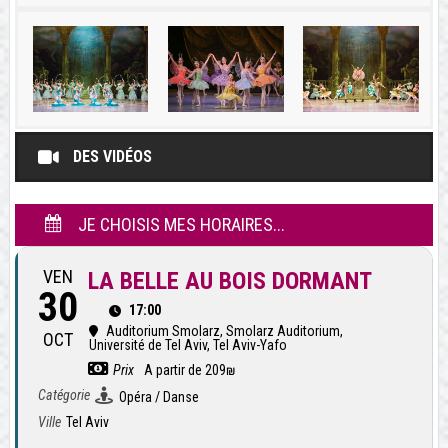
DES VIDÉOS
JE CHOISIS MES HORAIRES...
VEN
LA BELLE AU BOIS DORMANT
30
17:00
Auditorium Smolarz
, Smolarz Auditorium,
OCT
Université de Tel Aviv, Tel Aviv-Yafo
Prix
A partir de 209₪
Catégorie
Opéra / Danse
Ville
Tel Aviv