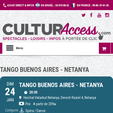
Menu
TANGO BUENOS AIRES - NETANYA
DIM
TANGO BUENOS AIRES - NETANYA
24
20:00
Heichal Hatarbut Netanya
, Derech Raziel 4, Netanya
JAN
Prix
A partir de 209₪
Catégorie
Opéra / Danse