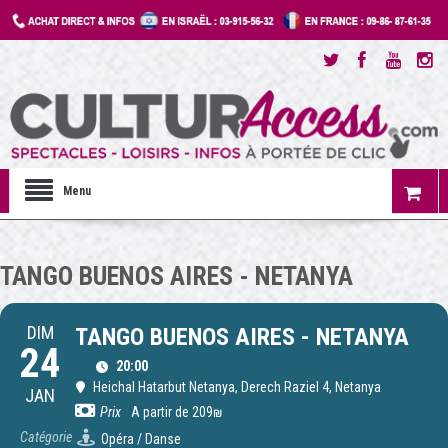
Menu
TANGO BUENOS AIRES - NETANYA
DIM
TANGO BUENOS AIRES - NETANYA
24
20:00
Heichal Hatarbut Netanya
, Derech Raziel 4, Netanya
JAN
Prix
A partir de 209₪
Catégorie
Opéra / Danse