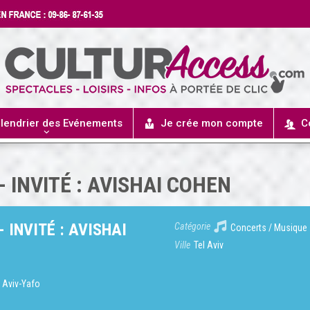
lendrier des Evénements
Je crée mon compte
C
 INVITÉ : AVISHAI COHEN
 INVITÉ : AVISHAI
Catégorie
Concerts / Musique
Ville
Tel Aviv
l Aviv-Yafo