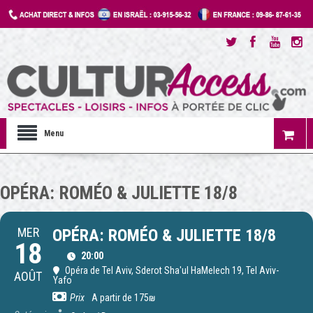
Menu
OPÉRA: ROMÉO & JULIETTE 18/8
MER
OPÉRA: ROMÉO & JULIETTE 18/8
18
20:00
Opéra de Tel Aviv
, Sderot Sha'ul HaMelech 19, Tel Aviv-
AOÛT
Yafo
Prix
A partir de 175₪