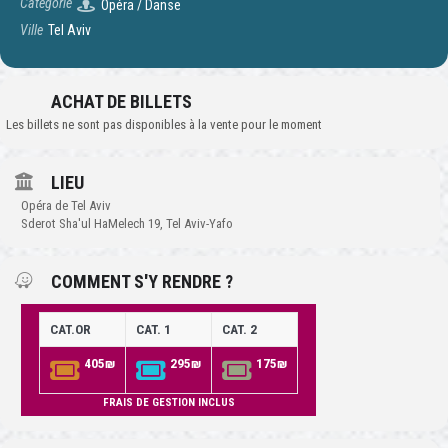
Catégorie
Opéra / Danse
Ville
Tel Aviv
ACHAT DE BILLETS
Les billets ne sont pas disponibles à la vente pour le moment
LIEU
Opéra de Tel Aviv
Sderot Sha'ul HaMelech 19, Tel Aviv-Yafo
COMMENT S'Y RENDRE ?
CAT.OR
CAT. 1
CAT. 2
405₪
295₪
175₪
FRAIS DE GESTION INCLUS