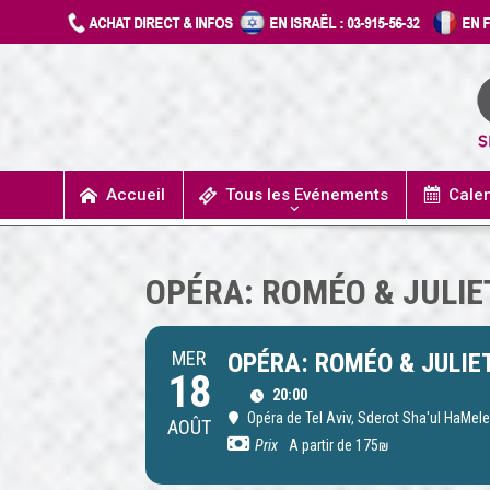
Accueil
Tous les Evénements
Cale
UN JOUR J’IRAIS A DETROIT
SPECTACLES / COMÉDIES MUSICALES
CONCERTS / MUSIQUE
THÉÂTRE / HUMOUR
OPÉRA: ROMÉO & JULIE
MER
OPÉRA: ROMÉO & JULIET
18
20:00
Opéra de Tel Aviv
, Sderot Sha'ul HaMele
AOÛT
Prix
A partir de 175₪