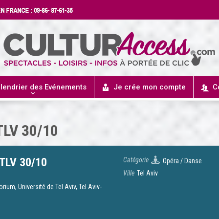
lendrier des Evénements
Je crée mon compte
C
TLV 30/10
TLV 30/10
Catégorie
Opéra / Danse
Ville
Tel Aviv
rium, Université de Tel Aviv, Tel Aviv-