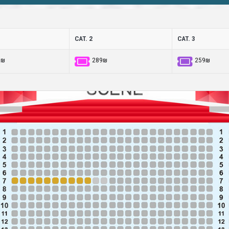
CAT. 2
CAT. 3
9₪
289₪
259₪