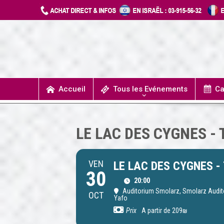
Accueil
Tous les Evénements
Ca
T
UN JOUR J’IRAIS A DETROIT
SPECTACLES / COMÉDIES MUSICALES
CONCERTS / MUSIQUE
THÉÂTRE / HUMOUR
LE LAC DES CYGNES - 
VEN
LE LAC DES CYGNES - 
30
20:00
Auditorium Smolarz
, Smolarz Audito
OCT
Yafo
Prix
A partir de 209₪