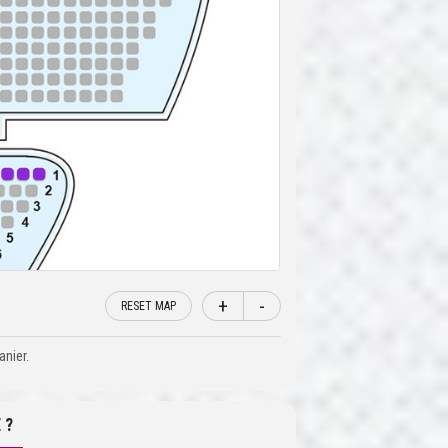
+
-
RESET MAP
anier.
 ?