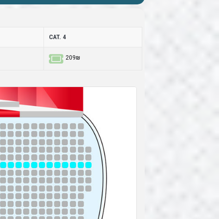
CAT. 4
209₪