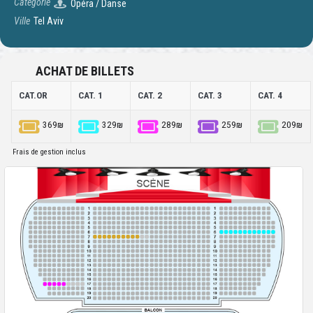
Catégorie
Opéra / Danse
Ville
Tel Aviv
ACHAT DE BILLETS
CAT.OR
CAT. 1
CAT. 2
CAT. 3
CAT. 4
369₪
329₪
289₪
259₪
209₪
Frais de gestion inclus