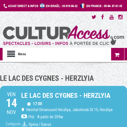
Menu
LE LAC DES CYGNES - HERZLYIA
VEN
LE LAC DES CYGNES - HERZLYIA
14
17:00
Heichal Omanouiot Herzliya
, Jabotinski St 15, Herzliya
NOV
Prix
A partir de 209₪
Catégorie
Opéra / Danse