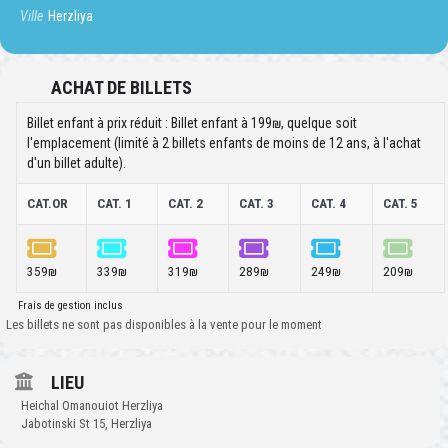
Ville
Herzliya
ACHAT DE BILLETS
Billet enfant à prix réduit :
Billet enfant à 199₪, quelque soit
l'emplacement (limité à 2 billets enfants de moins de 12 ans, à l'achat
d'un billet adulte).
CAT.OR
CAT. 1
CAT. 2
CAT. 3
CAT. 4
CAT. 5
359₪
339₪
319₪
289₪
249₪
209₪
Frais de gestion inclus
Les billets ne sont pas disponibles à la vente pour le moment
LIEU
Heichal Omanouiot Herzliya
Jabotinski St 15, Herzliya