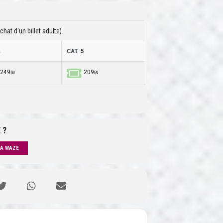
hat d'un billet adulte).
4
CAT. 5
249₪
209₪
 ?
IA WAZE