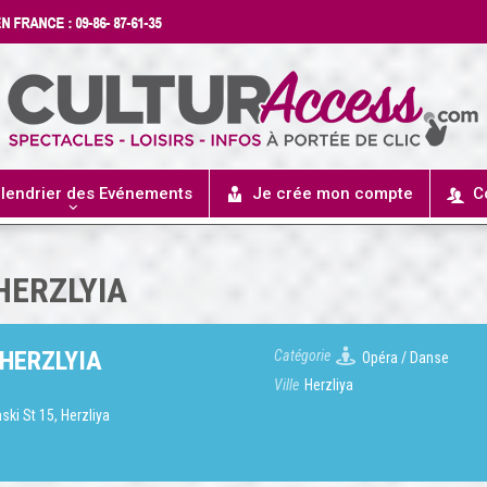
lendrier des Evénements
Je crée mon compte
C
HERZLYIA
 HERZLYIA
Catégorie
Opéra / Danse
Ville
Herzliya
nski St 15, Herzliya