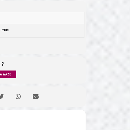
3
120₪
 ?
IA WAZE