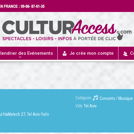
lendrier des Evénements
Je crée mon compte
C
Catégorie
Concerts / Musique
Ville
Tel Aviv
ul HaMelech 27, Tel Aviv-Yafo