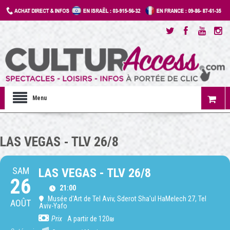
Menu
LAS VEGAS - TLV 26/8
SAM
LAS VEGAS - TLV 26/8
26
21:00
Musée d'Art de Tel Aviv
, Sderot Sha'ul HaMelech 27, Tel
AOÛT
Aviv-Yafo
Prix
A partir de 120₪