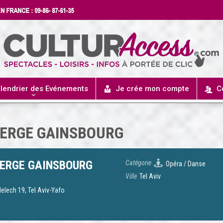
lendrier des Evénements
Je crée mon compte
C
SERGE GAINSBOURG
SERGE GAINSBOURG
Catégorie
Opéra / Danse
Ville
Tel Aviv
elech 19, Tel Aviv-Yafo