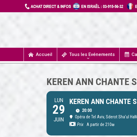
Accueil
Tous les Evénements
Ca
T
UN JOUR J’IRAIS A DETROIT
SPECTACLES / COMÉDIES MUSICALES
CONCERTS / MUSIQUE
THÉÂTRE / HUMOUR
KEREN ANN CHANTE 
LUN
KEREN ANN CHANTE 
29
20:00
Opéra de Tel Aviv
, Sderot Sha'ul HaM
JUIN
Prix
A partir de 210₪