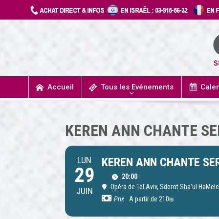
Accueil
Tous les Evénements
Cale
UN JOUR J’IRAIS A DETROIT
SPECTACLES / COMÉDIES MUSICALES
CONCERTS / MUSIQUE
THÉÂTRE / HUMOUR
KEREN ANN CHANTE SE
LUN
KEREN ANN CHANTE SE
29
20:00
Opéra de Tel Aviv
, Sderot Sha'ul HaMele
JUIN
Prix
A partir de 210₪