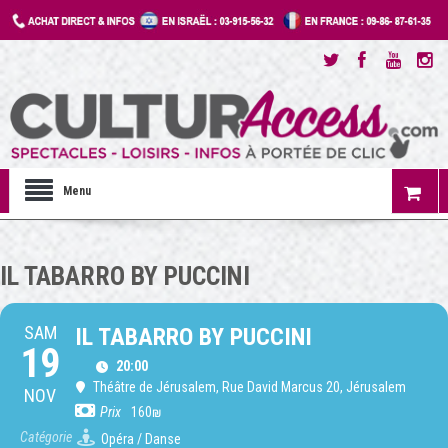
Menu
IL TABARRO BY PUCCINI
SAM
IL TABARRO BY PUCCINI
19
20:00
Théâtre de Jérusalem
, Rue David Marcus 20, Jérusalem
NOV
Prix
160₪
Catégorie
Opéra / Danse