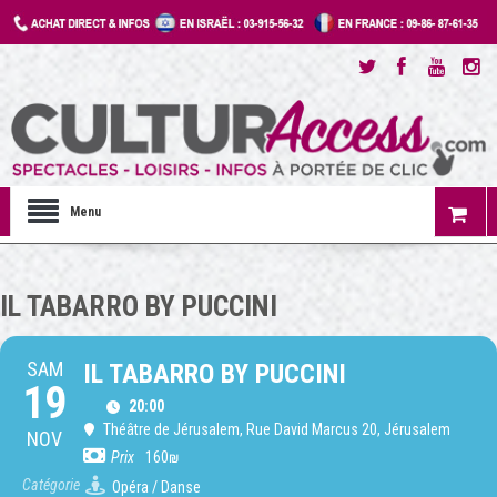
Menu
IL TABARRO BY PUCCINI
SAM
IL TABARRO BY PUCCINI
19
20:00
Théâtre de Jérusalem
, Rue David Marcus 20, Jérusalem
NOV
Prix
160₪
Catégorie
Opéra / Danse