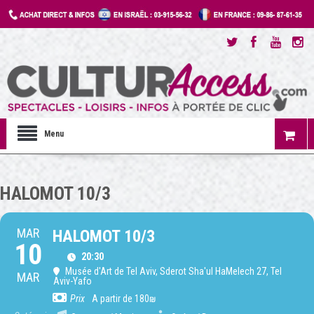
Menu
HALOMOT 10/3
MAR
HALOMOT 10/3
10
20:30
Musée d'Art de Tel Aviv
, Sderot Sha'ul HaMelech 27, Tel
MAR
Aviv-Yafo
Prix
A partir de 180₪