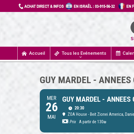
Accueil
Tous les Evénements
Cale
UN JOUR J’IRAIS A DETROIT
SPECTACLES / COMÉDIES MUSICALES
CONCERTS / MUSIQUE
THÉÂTRE / HUMOUR
GUY MARDEL - ANNEES
MER
GUY MARDEL - ANNEES
26
20:30
ZOA House - Beit Zionei America
, Danie
MAI
Prix
A partir de 130₪