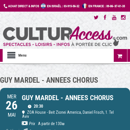
Menu
GUY MARDEL - ANNEES CHORUS
MER
GUY MARDEL - ANNEES CHORUS
26
20:30
ZOA House - Beit Zionei America
, Daniel Frisch, 1. Tel
MAI
Aviv
Prix
A partir de 130₪