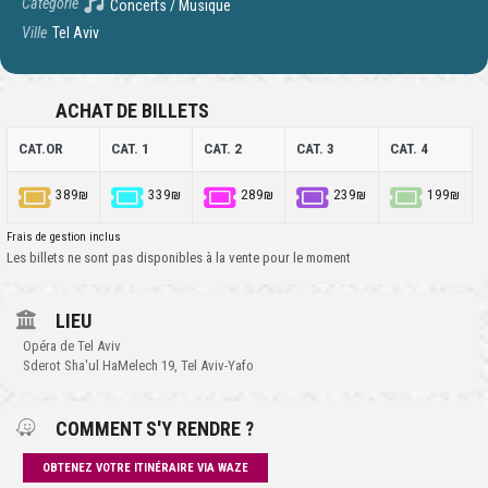
Catégorie
Concerts / Musique
Ville
Tel Aviv
ACHAT DE BILLETS
CAT.OR
CAT. 1
CAT. 2
CAT. 3
CAT. 4
389₪
339₪
289₪
239₪
199₪
Frais de gestion inclus
Les billets ne sont pas disponibles à la vente pour le moment
LIEU
Opéra de Tel Aviv
Sderot Sha'ul HaMelech 19, Tel Aviv-Yafo
COMMENT S'Y RENDRE ?
OBTENEZ VOTRE ITINÉRAIRE VIA WAZE