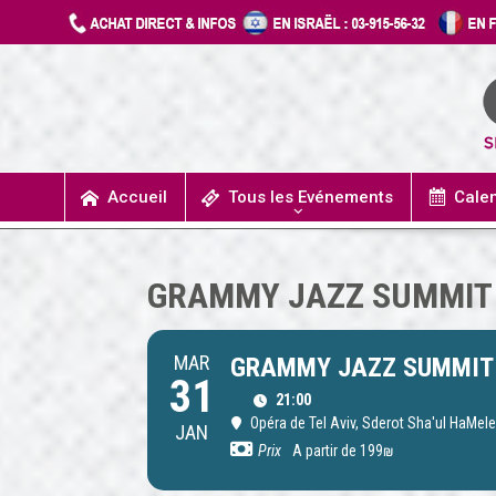
Accueil
Tous les Evénements
Cale
UN JOUR J’IRAIS A DETROIT
SPECTACLES / COMÉDIES MUSICALES
CONCERTS / MUSIQUE
THÉÂTRE / HUMOUR
GRAMMY JAZZ SUMMIT
MAR
GRAMMY JAZZ SUMMIT
31
21:00
Opéra de Tel Aviv
, Sderot Sha'ul HaMele
JAN
Prix
A partir de 199₪