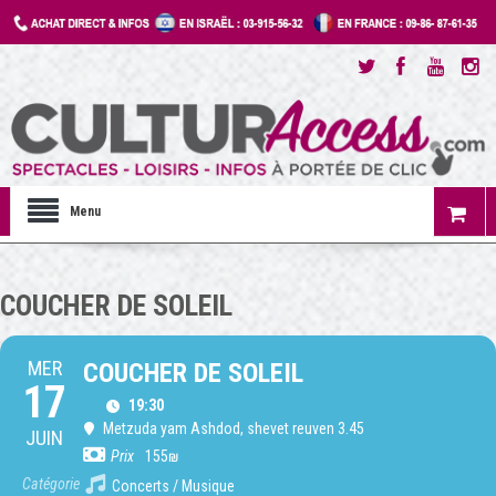
Menu
COUCHER DE SOLEIL
MER
COUCHER DE SOLEIL
17
19:30
Metzuda yam Ashdod
, shevet reuven 3.45
JUIN
Prix
155₪
Catégorie
Concerts / Musique