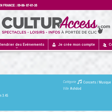
lendrier des Evénements
Je crée mon compte
C
Catégorie
Concerts / Musique
Ville
Ashdod
n 3.45