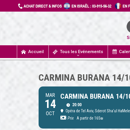
Accueil
Tous les Evénements
Cale
UN JOUR J’IRAIS A DETROIT
SPECTACLES / COMÉDIES MUSICALES
CONCERTS / MUSIQUE
THÉÂTRE / HUMOUR
CARMINA BURANA 14/1
MAR
CARMINA BURANA 14/1
14
20:00
Opéra de Tel Aviv
, Sderot Sha'ul HaMele
OCT
Prix
A partir de 165₪