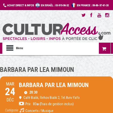
Menu
BARBARA PAR LEA MIMOUN
MAR
BARBARA PAR LEA MIMOUN
24
20:30
Café Bialik
, Rehov Bialik 2, Tel Aviv-Yafo
DÉC
Prix
80₪ (Frais de gestion inclus)
Catégorie
Concerts / Musique