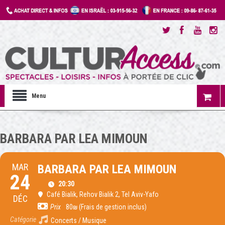
Menu
BARBARA PAR LEA MIMOUN
MAR
BARBARA PAR LEA MIMOUN
24
20:30
Café Bialik
, Rehov Bialik 2, Tel Aviv-Yafo
DÉC
Prix
80₪ (Frais de gestion inclus)
Catégorie
Concerts / Musique