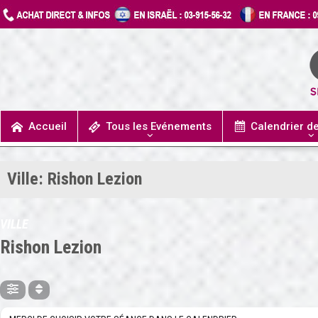
Accueil
Tous les Evénements
Calendrier d
UN JOUR J’IRAIS A DETROIT
SPECTACLES / COMÉDIES MUSICALES
CONCERTS / MUSIQUE
THÉÂTRE / HUMOUR
Ville: Rishon Lezion
VILLE
Rishon Lezion