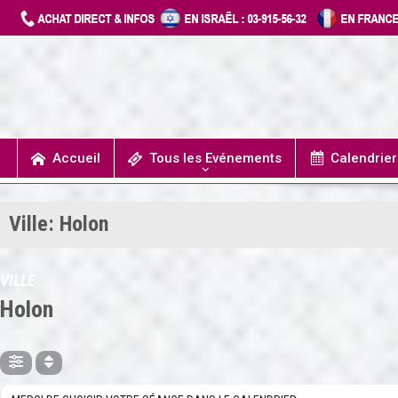
Accueil
Tous les Evénements
Calendrie
UN JOUR J’IRAIS A DETROIT
SPECTACLES / COMÉDIES MUSICALES
CONCERTS / MUSIQUE
THÉÂTRE / HUMOUR
Ville: Holon
VILLE
Holon