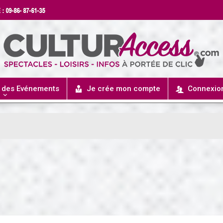
r des Evénements
Je crée mon compte
Connexio