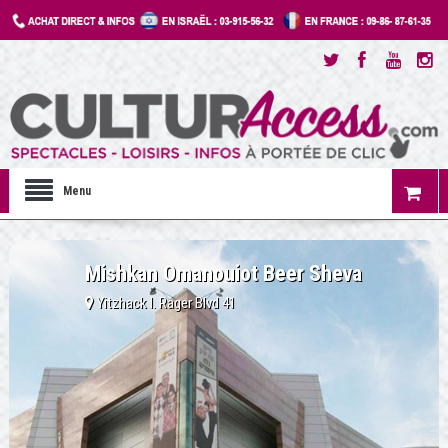
Menu
Mishkan Omanouiot Beer Sheva
Yitzhack I. Rager Blvd 41