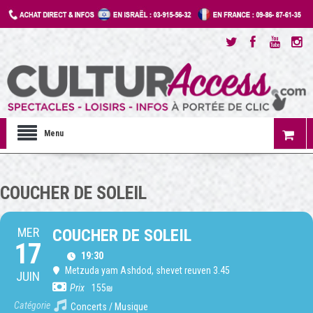
Menu
COUCHER DE SOLEIL
MER
COUCHER DE SOLEIL
17
19:30
Metzuda yam Ashdod
, shevet reuven 3.45
JUIN
Prix
155₪
Catégorie
Concerts / Musique