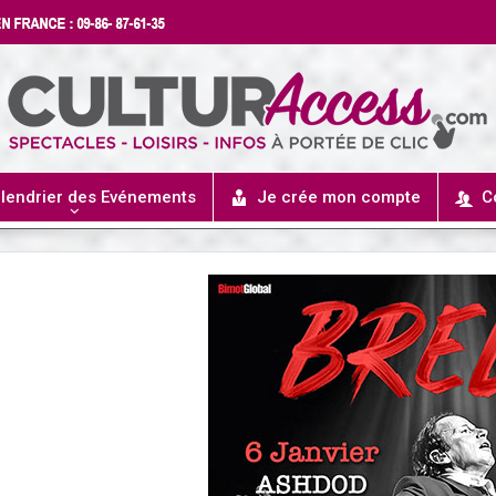
lendrier des Evénements
Je crée mon compte
C