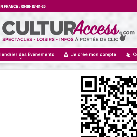
lendrier des Evénements
Je crée mon compte
C