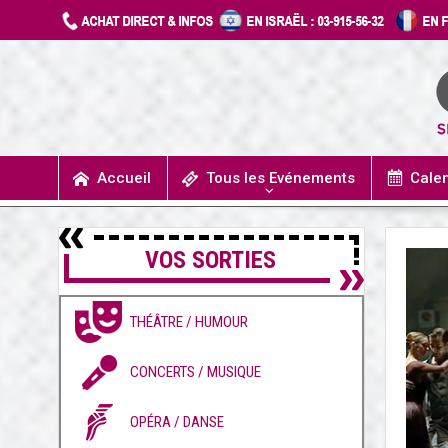
Accueil
Tous les Evénements
Cale
UN JOUR J’IRAIS A DETROIT
SPECTACLES / COMÉDIES MUSICALES
CONCERTS / MUSIQUE
THÉÂTRE / HUMOUR
VOS SORTIES
THÉÂTRE / HUMOUR
CONCERTS / MUSIQUE
OPÉRA / DANSE