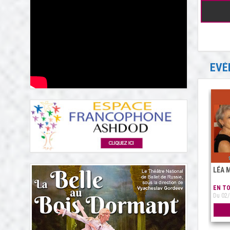
EVÉ
LÉA 
EN T
Du 02/