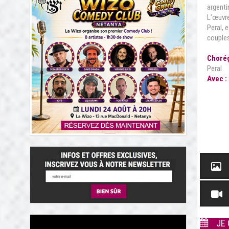
argent
L’œuvre
Peral,
couples
Chorég
Peral
Avec :
JE 