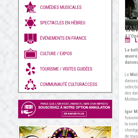
COMÉDIES MUSICALES
SPECTACLES EN HÉBREU
TAN
A l’Op
ÉVÉNEMENTS EN FRANCE
L
Le bal
CULTURE / EXPOS
œuvre,
danseu
TOURISME / VISITES GUIDÉES
Le
Moï
danses 
COMMUNAUTÉ CULTURACCESS
sélecti
des dan
Moldavi
Igor M
fusionn
la soir
chorég
de musi