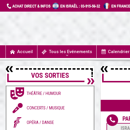
Accueil
Tous les Evénements
Calendrie
UN JOUR J’IRAIS A DETROIT
SPECTACLES / COMÉDIES MUSICALES
CONCERTS / MUSIQUE
THÉÂTRE / HUMOUR
VOS SORTIES
THÉÂTRE / HUMOUR
CONCERTS / MUSIQUE
PA
OPÉRA / DANSE
ISRA