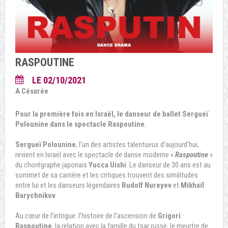
RASPOUTINE
LE 02/10/2021
A Césarée
Pour la première fois en Israël, le danseur de ballet Sergueï
Polounine dans le spectacle Raspoutine.
Sergueï Polounine
, l’un des artistes talentueux d’aujourd’hui,
revient en Israël avec le spectacle de danse moderne «
Raspoutine
»
du chorégraphe japonais
Yucca Uishi
. Le danseur de 30 ans est au
sommet de sa carrière et les critiques trouvent des similitudes
entre lui et les danseurs légendaires
Rudolf Nureyev
et
Mikhaïl
Barychnikov
.
Au cœur de l’intrigue: l’histoire de l’ascension de
Grigori
Raspoutine
, la relation avec la famille du tsar russe, le meurtre de