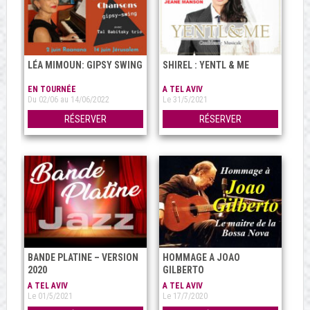
LÉA MIMOUN: GIPSY SWING
SHIREL : YENTL & ME
EN TOURNÉE
A TEL AVIV
Du 02/06 au 14/06/2022
Le 31/5/2021
RÉSERVER
RÉSERVER
BANDE PLATINE – VERSION
HOMMAGE A JOAO
2020
GILBERTO
A TEL AVIV
A TEL AVIV
Le 01/5/2021
Le 17/7/2020