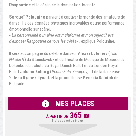
Raspoutine
et le déclin de la domination tsariste.
Sergueï Polounine
parvient à captiver le monde des amateurs de
danse. Il a des données physiques incroyables et une performance
émotionnelle sur scène.
«
La personnalité humaine est multiforme et mon objectif est
d’exposer Raspoutine de tous les côtés
« , explique Polounine.
Il sera accompagné du célèbre danseur
Alexei Lubimov
(
Tsar
Nikolai II
) du Stanislavsky et du Théâtre de Musique de Moscou de
Dchenko, du soliste du Royal Danish Ballet et du London Royal
Ballet
Johann Kuburg
(
Prince Felix Yusupov
) et de la danseuse
Y
elena Ilyanek Ilynaik
et la prometteuse
Georgia Kalnich
de
Belgrade.
MES PLACES
365 ₪
À PARTIR DE
Frais de gestion inclus