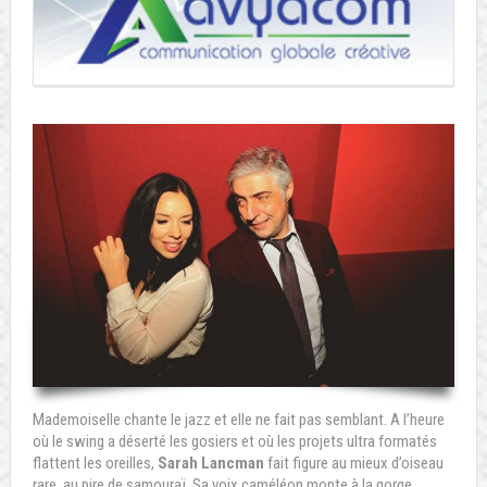
Mademoiselle chante le jazz et elle ne fait pas semblant. A l’heure
où le swing a déserté les gosiers et où les projets ultra formatés
flattent les oreilles,
Sarah Lancman
fait figure au mieux d’oiseau
rare, au pire de samouraï. Sa voix caméléon monte à la gorge,