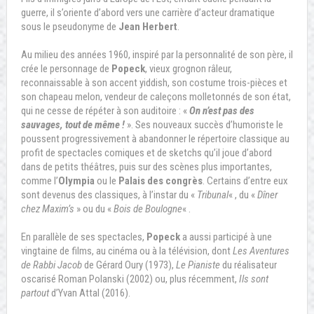
guerre, il s’oriente d’abord vers une carrière d’acteur dramatique
sous le pseudonyme de
Jean Herbert
.
Au milieu des années 1960, inspiré par la personnalité de son père, il
crée le personnage de
Popeck
, vieux grognon râleur,
reconnaissable à son accent yiddish, son costume trois-pièces et
son chapeau melon, vendeur de caleçons molletonnés de son état,
qui ne cesse de répéter à son auditoire : «
On n’est pas des
sauvages, tout de même !
». Ses nouveaux succès d’humoriste le
poussent progressivement à abandonner le répertoire classique au
profit de spectacles comiques et de sketchs qu’il joue d’abord
dans de petits théâtres, puis sur des scènes plus importantes,
comme l’
Olympia
ou le
Palais des congrès
. Certains d’entre eux
sont devenus des classiques, à l’instar du «
Tribunal
« , du «
Dîner
chez Maxim’s
» ou du «
Bois de Boulogne
« .
En parallèle de ses spectacles,
Popeck
a aussi participé à une
vingtaine de films, au cinéma ou à la télévision, dont
Les Aventures
de Rabbi Jacob
de Gérard Oury (1973),
Le Pianiste
du réalisateur
oscarisé Roman Polanski (2002) ou, plus récemment,
Ils sont
partout
d’Yvan Attal (2016).