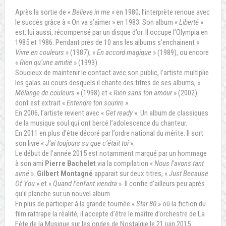
Après la sortie de «
Believe in me
» en 1980, l’interprète renoue avec
le succès grâce à « On va s’aimer » en 1983. Son album «
Liberté
»
est, lui aussi, récompensé par un disque d’or. Il occupe l’Olympia en
1985 et 1986. Pendant près de 10 ans les albums s’enchainent «
Vivre en couleurs
» (1987), «
En accord magique
» (1989), ou encore
«
Rien qu’une amitié
» (1993).
Soucieux de maintenir le contact avec son public, l’artiste multiplie
les galas au cours desquels il chante des titres de ses albums, «
Mélange de couleurs
» (1998) et «
Rien sans ton amour
» (2002)
dont est extrait «
Entendre ton sourire
».
En 2006, l’artiste revient avec «
Get ready
». Un album de classiques
de la musique soul qui ont bercé l’adolescence du chanteur.
En 2011 en plus d’être décoré par l’ordre national du mérite. Il sort
son livre «
J’ai toujours su que c’était toi
».
Le début de l’année 2015 est notamment marqué par un hommage
à son ami
Pierre Bachelet
via la compilation «
Nous l’avons tant
aimé
».
Gilbert Montagné
apparait sur deux titres, «
Just Because
Of You
» et «
Quand l’enfant viendra
». Il confie d’ailleurs peu après
qu’il planche sur un nouvel album.
En plus de participer à la grande tournée «
Star 80
» où la fiction du
film rattrape la réalité, il accepte d’être le maître d’orchestre de La
Fête de la Musique sur les ondes de Nostalgie le 21 juin 2015.