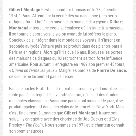
Gilbert Montagné
est un chanteur français né le 28 décembre
1951 à Paris. Atteint par la cécité dès sa naissance (ses nerfs
optiques furent brûlés en raison d’un manque d’oxygène),
Gilbert
Montagné
intègre une école spécialisée où il s’initie à la musique.
Il se tourne d’abord vers le violon avant de lui préférer le piano.
Soucieux de s’intégrer dans le monde des voyants, il s’inscrit en
seconde au lycée Voltaire puis se produit dans des pianos-bars à
Paris et en régions. Alors qu’il n’a que 16 ans, il pousse les portes
des maisons de disques qui lui reprochent sa trop forte influence
américaine. Pour autant, il enregistre en 1969 son premier 45 tours,
«
Quand on ferme les yeux
». Malgré les paroles de
Pierre Delanoë
,
ce disque ne lui permet pas de percer.
Fasciné par les Etats-Unis, il rejoint sa sœur qui y est installée. Il ne
tarde pas à s’intégrer. L’université d’abord, où il suit des études
musicales classiques. Passionné par la soul music et le jazz, il se
produit rapidement dans des clubs de Miami et de New-York. Mais
c’est finalement à Londres que
Gilbert Montagné
trouve son
salut. Il y enregistre avec des choristes de Joe Cocker et d’Elvis
Presley «
The Fool
». Nous sommes en 1971 et le chanteur connaît
son premier succès.