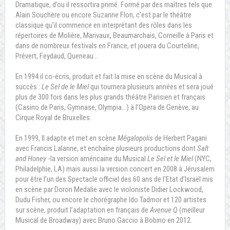
Dramatique, d’ou il ressortira primé. Formé par des maîtres tels que
Alain Souchère ou encore Suzanne Flon, c’est par le théâtre
classique qu’il commence en interprétant des rôles dans les
répertoires de Molière, Marivaux, Beaumarchais, Corneille à Paris et
dans de nombreux festivals en France, et jouera du Courteline,
Prévert, Feydaud, Queneau…
En 1994 il co-écris, produit et fait la mise en scène du Musical à
succès :
Le Sel de le Miel
qui tournera plusieurs années et sera joué
plus de 300 fois dans les plus grands théâtre Parisien et français
(Casino de Paris, Gymnase, Olympia…) à l’Opera de Genève, au
Cirque Royal de Bruxelles.
En 1999, Il adapte et met en scène
Mégalopolis
de Herbert Pagani
avec Francis Lalanne, et enchaîne plusieurs productions dont
Salt
and Honey
-la version américaine du Musical
Le Sel et le Miel
(NYC,
Philadelphie, LA) mais aussi la version concert en 2008 à Jérusalem
pour être l’un des Spectacle officiel des 60 ans de l’Etat d’Israël mis
en scène par Doron Medalie avec le violoniste Didier Lockwood,
Dudu Fisher, ou encore le chorégraphe Ido Tadmor et 120 artistes
sur scène, produit l’adaptation en français de
Avenue Q
(meilleur
Musical de Broadway) avec Bruno Gaccio à Bobino en 2012.