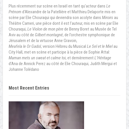
Plus récemment sur scène en Israël en tant qu’acteur dans
Le
Prénom
d’Alexandre de la Patellière et Matthieu Delaporte mis en
scène par Elie Chouraqui qui deviendra son acolyte dans
Miroirs
au
Théâtre Cameri, une pièce dont il est l’auteur, mis en scène par Elie
Chouraqui,
Le Violon de mon père
de Benny Boret au Musée de Tel
Aviv au côté de
Gilbert montagné
, de l’orchestre symphonique de
Jérusalem et de la virtuose Anne Gravoin,
Meafela le Or Gadol
, version Hébreu du Musical
Le Sel et le Miel
au
City Hall, met en scène et participe à la pièce de Sophie Attal:
Maman mets un sweat et calme toi
, et dernièrement
L’Héritage
d’Ana de Annick Perez au côté de Elie Chouraqui, Judith Mergui et
Johanne Tolédano
Most Recent Entries