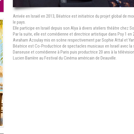
Arrivée en Israël en 2013, Béatrice est initiatrice du projet global de m
le pays.
Elle participe en Israël depuis son Alya à divers ateliers théâtre chez S
Par la suite, elle est comédienne et directrice artistique dans Psy 1 e
Avraham Azoulay mis en scène respectivement par Sophie Attal et Yan
Béatrice est Co-Productrice de spectacles musicaux en Israël avec l
Danseuse et comédienne à Paris puis productrice 20 ans à la télévision, 
Lucien Barrière au Festival du Cinéma américain de Deauville.