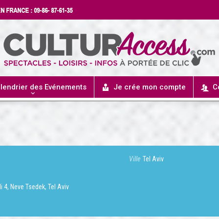
lendrier des Evénements
Je crée mon compte
C
Ville
Tel Aviv
li 4, Neve Tsedek, Tel Aviv