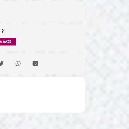
 ?
IA WAZE