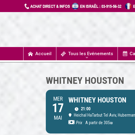
Accueil
Tous les Evénements
Ca
T
UN JOUR J’IRAIS A DETROIT
SPECTACLES / COMÉDIES MUSICALES
CONCERTS / MUSIQUE
THÉÂTRE / HUMOUR
WHITNEY HOUSTON
MER
WHITNEY HOUSTON
17
21:00
Heichal HaTarbut Tel Aviv
, Huberman 
MAI
Prix
A partir de 305₪