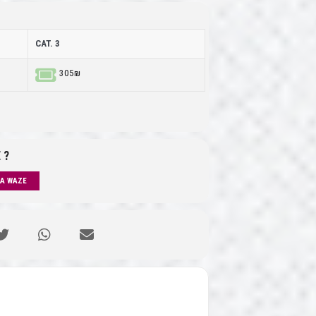
CAT. 3
305₪
 ?
IA WAZE