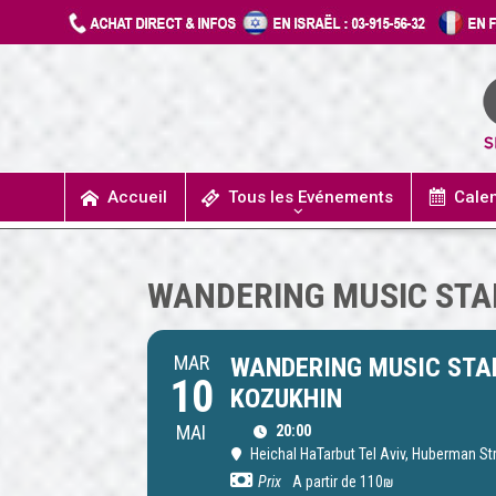
Accueil
Tous les Evénements
Cale
UN JOUR J’IRAIS A DETROIT
SPECTACLES / COMÉDIES MUSICALES
CONCERTS / MUSIQUE
THÉÂTRE / HUMOUR
WANDERING MUSIC STAR
MAR
WANDERING MUSIC STAR
10
KOZUKHIN
MAI
20:00
Heichal HaTarbut Tel Aviv
, Huberman Str
Prix
A partir de 110₪