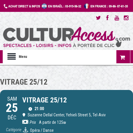
Menu
VITRAGE 25/12
SAM
VITRAGE 25/12
25
21:00
Suzanne Dellal Center
, Yehieli Street 5, Tel-Aviv
DÉC
Prix
A partir de 125₪
Catégorie
Opéra / Danse