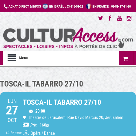
Menu
TOSCA-IL TABARRO 27/10
LUN
TOSCA-IL TABARRO 27/10
27
20:00
Théâtre de Jérusalem
, Rue David Marcus 20, Jérusalem
OCT
Prix
160₪
Catégorie
Opéra / Danse